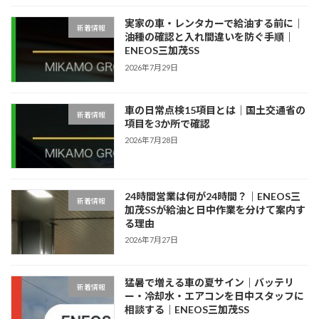
実家の車・レンタカーで給油する前に｜
新着情報
油種の確認と入れ間違いを防ぐ手順｜
ENEOS三加茂SS
2026年7月29日
車の日常点検15項目とは｜国土交通省の
新着情報
項目を3か所で確認
2026年7月28日
24時間営業は何が24時間？｜ENEOS三
新着情報
加茂SSが給油と日中作業を分けて案内す
る理由
2026年7月27日
猛暑で増える車の夏サイン｜バッテリ
新着情報
ー・冷却水・エアコンを日中スタッフに
相談する｜ENEOS三加茂SS