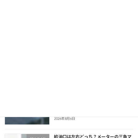
給油所を月1回の車の定点観測に使う｜徳島西部で不調を早く見つける記録術
2026年6月4日
最近の投稿
夏休みの祖谷・香川ドライブ前に給油は
新着情報
どこで？東みよし町の24時間セルフ案内
新着!!
2026年8月7日
給油レシートは取っておく？燃費記録・
新着情報
経費・レンタカー返却で役立つ理由｜
ENEOS三加茂SS
新着!!
2026年8月6日
給油口は左右どっち？メーターの三角マ